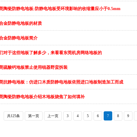
莞陶瓷防静电地板:防静电地板受环境影响的收缩量应小于0.5mm
合金防静电地板的材质
合金防静电地板简介
们对于这些地板了解多少，来看看东莞机房网络地板的
莞硫酸钙地板禁止使用锐器野蛮拆装
莞抗静电地板：仿进口木质防静电地板依照进口地板制造加工而成
莞陶瓷防静电地板介绍木地板烧焦了如何填补
共125条
第一页
上一页
3
4
5
6
7
8
9