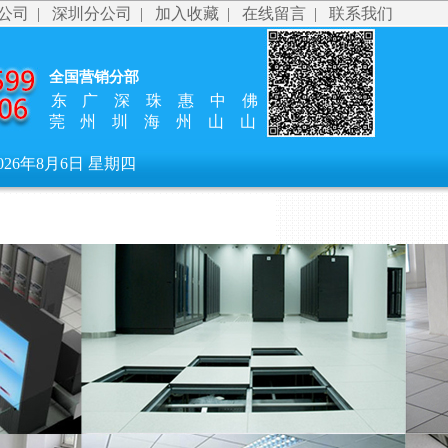
公司
|
深圳分公司
|
加入收藏
|
在线留言
|
联系我们
全国营销分部
东
广
深
珠
惠
中
佛
莞
州
圳
海
州
山
山
026年8月6日 星期四