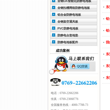
全钢OA智能化防静电地板
东
全钢扣槽网络防静电地板
铝合金防静电地板
铝
全钢架空通风板
PVC防静电地板
铝
防静电台垫地垫
防静电地板配件
我
成功案例
东
东
东
电话：0769-22662206
传真：0769-23068776
全国服务热线：4000-7788-73