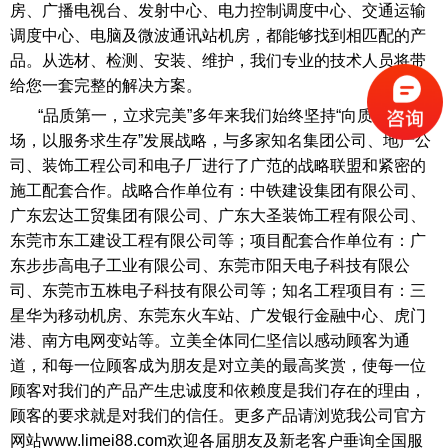
房、广播电视台、发射中心、电力控制调度中心、交通运输
调度中心、电脑及微波通讯站机房，都能够找到相匹配的产
品。从选材、检测、安装、维护，我们专业的技术人员将带
给您一套完整的解决方案。
“品质第一，立求完美”多年来我们始终坚持“向质量要市
场，以服务求生存”发展战略，与多家知名集团公司、地产公
司、装饰工程公司和电子厂进行了广范的战略联盟和紧密的
施工配套合作。战略合作单位有：中铁建设集团有限公司、
广东宏达工贸集团有限公司、广东大圣装饰工程有限公司、
东莞市东工建设工程有限公司等；项目配套合作单位有：广
东步步高电子工业有限公司、东莞市阳天电子科技有限公
司、东莞市五株电子科技有限公司等；知名工程项目有：三
星华为移动机房、东莞东火车站、广发银行金融中心、虎门
港、南方电网变站等。立美全体同仁坚信以感动顾客为通
道，和每一位顾客成为朋友是对立美的最高奖赏，使每一位
顾客对我们的产品产生忠诚度和依赖度是我们存在的理由，
顾客的要求就是对我们的信任。更多产品请浏览我公司官方
网站www.limei88.com欢迎各届朋友及新老客户垂询全国服