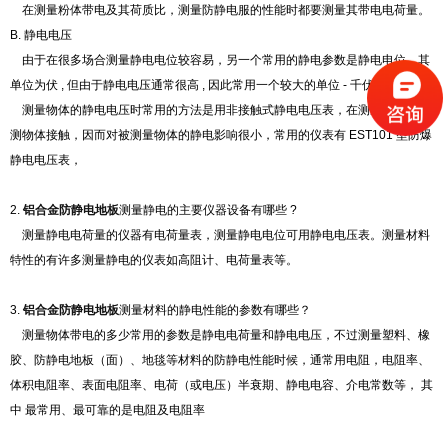
在测量粉体带电及其荷质比，测量防静电服的性能时都要测量其带电电荷量。
B. 静电电压
由于在很多场合测量静电电位较容易，另一个常用的静电参数是静电电位，其
单位为伏 , 但由于静电电压通常很高 , 因此常用一个较大的单位 - 千伏 (kV)
测量物体的静电电压时常用的方法是用非接触式静电电压表，在测量时不与被
测物体接触，因而对被测量物体的静电影响很小，常用的仪表有 EST101 型防爆
静电电压表，
2.
铝合金防静电地板
测量静电的主要仪器设备有哪些 ?
测量静电电荷量的仪器有电荷量表，测量静电电位可用静电电压表。测量材料
特性的有许多测量静电的仪表如高阻计、电荷量表等。
3.
铝合金防静电地板
测量材料的静电性能的参数有哪些？
测量物体带电的多少常用的参数是静电电荷量和静电电压，不过测量塑料、橡
胶、防静电地板（面）、地毯等材料的防静电性能时候，通常用电阻，电阻率、
体积电阻率、表面电阻率、电荷（或电压）半衰期、静电电容、介电常数等， 其
中 最常用、最可靠的是电阻及电阻率