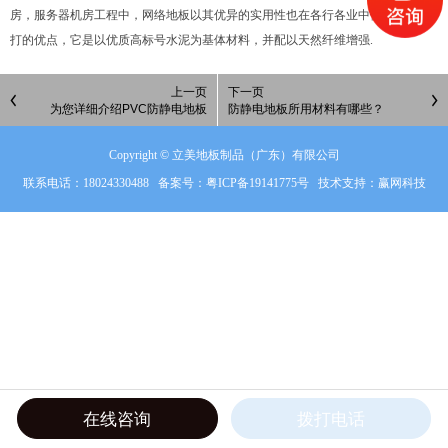
房，服务器机房工程中，网络地板以其优异的实用性也在各行各业中体现出了机
打的优点，它是以优质高标号水泥为基体材料，并配以天然纤维增强.
上一页
下一页
为您详细介绍PVC防静电地板
防静电地板所用材料有哪些？
Copyright © 立美地板制品（广东）有限公司
联系电话：18024330488 备案号：
粤ICP备19141775号
技术支持：赢网科技
在线咨询
拨打电话
电话
产品
地图
留言