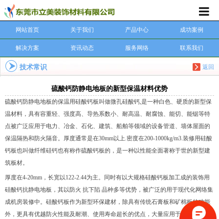
网站首页
关于我们
产品中心
成功案例
解决方案
资讯动态
服务网络
联系我们
技术常识
返回
硫酸钙防静电地板的新型保温材料优势
硫酸钙防静电地板的保温用硅酸钙板叫做微孔硅酸钙,是一种白色、硬质的新型保
温材料，具有容重轻、强度高、导热系数小、耐高温、耐腐蚀、能切、能锯等特
点被广泛应用于电力、冶金、石化、建筑、船舶等领域的设备管道、墙体屋面的
保温隔热和防火隔音。厚度通常是在30mm以上.密度在200-1000kg/m3.装修用硅酸
钙板也叫做纤维硅钙也有称作硫酸钙板的，是一种以性能全面著称于世的新型建
筑板材。
厚度在4-20mm，长宽以122-2.44为主。同时有以大规格硅酸钙板加工成的装饰用
硅酸钙抗静电地板，其以防火 抗下陷 品种多等优势，被广泛的用于现代化网络集
成机房装修中。硅酸钙板作为新型环保建材，除具有传统石膏板和矿棉板的功能
外，更具有优越防火性能及耐潮、使用寿命超长的优点，大量应用于计算机机