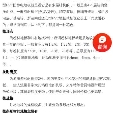
型PVC防静电地板就是说它是有多层结构的，一般是由4~5层结构叠
压而成，一般有耐磨层(含UV处理)、印花膜层、玻璃纤维层、弹性发
泡层、基层等。所谓同质透心型PVC地板就是说它是上下同质透心
的，即从面到底，从上到下，都是同一种花色。
按形态
为卷材地板和片材地板2种；所谓卷材地板就是质地较为柔软的一
卷一卷的地板，一般其宽度有1.5米、1.83米、2米、3米、4米、5米
等，每卷长度有7.5米、15米、20米、25米等，总厚度有1.6mm-
3.2mm（仅限商用地板，运动地板更厚可达4mm、5mm、6mm
等）。
按耐磨度
为通用型和耐用型2种。国内主要生产和使用的都是通用型PVC地
板，一些人流量非常大的场所比如机场、火车站等需要铺设耐用型
PVC地板，其耐磨程度更强，使用寿命更长，同时价格也更高昂。
按规格
片材地板的规格较多，主要分为
条形材和方形材。
按
条形材的规格主要有