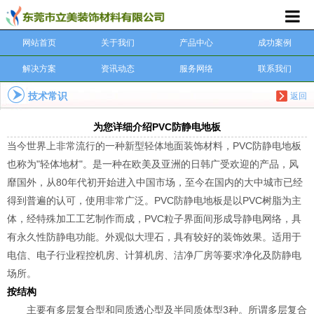
网站首页
关于我们
产品中心
成功案例
解决方案
资讯动态
服务网络
联系我们
技术常识
返回
为您详细介绍PVC防静电地板
当今世界上非常流行的一种新型轻体地面装饰材料，PVC防静电地板
也称为"轻体地材"。是一种在欧美及亚洲的日韩广受欢迎的产品，风
靡国外，从80年代初开始进入中国市场，至今在国内的大中城市已经
得到普遍的认可，使用非常广泛。PVC防静电地板是以PVC树脂为主
体，经特殊加工工艺制作而成，PVC粒子界面间形成导静电网络，具
有永久性防静电功能。外观似大理石，具有较好的装饰效果。适用于
电信、电子行业程控机房、计算机房、洁净厂房等要求净化及防静电
场所。
按结构
主要有多层复合型和同质透心型及半同质体型3种。所谓多层复合