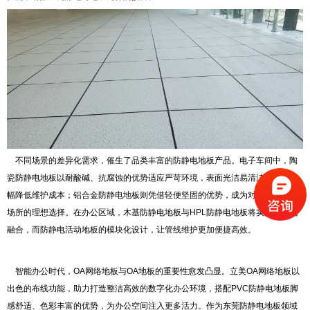
不同场景的差异化需求，催生了品类丰富的防静电地板产品。电子车间中，陶
瓷防静电地板以耐酸碱、抗腐蚀的优势适应严苛环境，表面光洁易清洁的特点大
幅降低维护成本；铝合金防静电地板则凭借轻便坚固的优势，成为对重量有要求
场所的理想选择。在办公区域，木基防静电地板与HPL防静电地板将实用与美观
融合，而防静电活动地板的模块化设计，让管线维护更加便捷高效。
智能办公时代，OA网络地板与OA地板的重要性愈发凸显。立美OA网络地板以
出色的布线功能，助力打造整洁高效的数字化办公环境，搭配PVC防静电地板脚
感舒适、色彩丰富的优势，为办公空间注入更多活力。作为东莞防静电地板领域