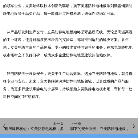
的领军企业，立美始终以技术创新为驱动，旗下美露防静电地板系列涵盖钢架防
静电地板等全品类产品，每一款都经过严格检测，确保性能稳定可靠。
从产品研发到生产交付，立美防静电地板始终坚守品质底线。无论是高温高湿
的工业环境，还是对精度要求极高的实验室，都能找到适配的解决方案。多年
来，立美凭借丰富的产品体系、专业的技术支持与完善的服务，在东莞防静电地
板市场树立了良好口碑，成为众多企业防静电地面建设的信赖伙伴。
静电防护关乎设备安全，更关乎生产运营效率。选择立美防静电地板，就是选
择专业与安心。未来，立美将继续深耕防静电地板领域，以更优质的产品与服
务，为更多行业筑牢静电防护屏障，持续领跑东莞防静电地板市场，守护每一处
科技空间的“静”然有序。
上一页
下一页
机房建设核心：立美防静电地板，多
脚下的安全防线：立美防静电地板，
材质适配东莞各类场景需求
精密环境的隐形守护者