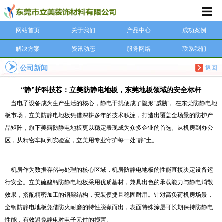
网站首页
关于我们
产品中心
成功案例
解决方案
资讯动态
服务网络
联系我们
公司新闻
返回
“静”护科技芯：立美防静电地板，东莞地板领域的安全标杆
当电子设备成为生产生活的核心，静电干扰便成了隐形“威胁”。在东莞防静电地
板市场，立美防静电地板凭借深耕多年的技术积淀，打造出覆盖全场景的防护产
品矩阵，旗下美露防静电地板更以稳定表现成为众多企业的首选。从机房到办公
区，从精密车间到实验室，立美用专业守护每一处“静”土。
机房作为数据存储与处理的核心区域，机房防静电地板的性能直接决定设备运
行安全。立美硫酸钙防静电地板采用优质基材，兼具出色的承载能力与静电消散
效果，搭配精密加工的钢架结构，安装便捷且稳固耐用。针对高负荷机房场景，
全钢防静电地板凭借防火耐磨的特性脱颖而出，表面特殊涂层可长期保持防静电
性能，有效避免静电对电子元件的损害。