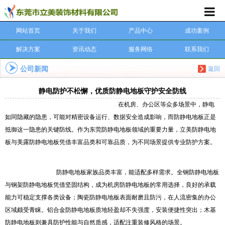
网站首页
关于我们
产品中心
成功案例
解决方案
资讯动态
服务网络
联系我们
公司新闻
返回
静电防护不松懈，优质防静电地板守护安全防线
在机房、办公区等众多场景中，静电
如同隐藏的隐患，可能对精密设备运行、数据安全造成影响，而防静电地板正是
抵御这一隐患的关键防线。作为东莞防静电地板领域的重要力量，立美防静电地
板与美露防静电地板凭借丰富品类和可靠品质，为不同场景提供专业防护方案。
防静电地板家族品类丰富，能适配多样需求。全钢防静电地板
与钢架防静电地板凭借坚固结构，成为机房防静电地板的常用选择，良好的承载
能力可稳定支撑各类设备；陶瓷防静电地板表面耐磨且防污，在人流密集的办公
区域颇受青睐。铝合金防静电地板质地轻盈却不失强度，安装便捷性突出；木基
防静电地板则兼具防护性能与自然质感，适配注重装修风格的场景。