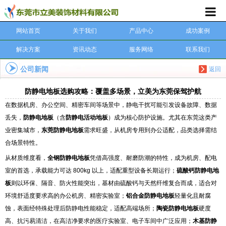
网站首页
关于我们
产品中心
成功案例
解决方案
资讯动态
服务网络
联系我们
公司新闻
返回
防静电地板选购攻略：覆盖多场景，立美为东莞保驾护航
在数据机房、办公空间、精密车间等场景中，静电干扰可能引发设备故障、数据
丢失，
防静电地板
（含
防静电活动地板
）成为核心防护设施。尤其在东莞这类产
业密集城市，
东莞防静电地板
需求旺盛，从机房专用到办公适配，品类选择需结
合场景特性。
从材质维度看，
全钢防静电地板
凭借高强度、耐磨防潮的特性，成为机房、配电
室的首选，承载能力可达 800kg 以上，适配重型设备长期运行；
硫酸钙防静电地
板
则以环保、隔音、防火性能突出，基材由硫酸钙与天然纤维复合而成，适合对
环境舒适度要求高的办公机房、精密实验室；
铝合金防静电地板
轻量化且耐腐
蚀，表面经特殊处理后防静电性能稳定，适配高端场所；
陶瓷防静电地板
硬度
高、抗污易清洁，在高洁净要求的医疗实验室、电子车间中广泛应用；
木基防静