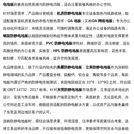
电地板
则兼具自然质感与防静电功能，适合注重装修风格的办公空间。
针对场景需求，产品细分更精准：
机房防静电地板
专注设备散热与线路收纳，能
适配服务器机房复杂的布线与散热需求；
OA 地板
（又
称
OA 网络地板
）专为办公
自动化环境设计，布线灵活便捷，可随时调整高度，满足办公设备的线路布局；
钢架防静电地板
以稳固的钢架结构提升整体承重与稳定性，适配对地面支撑要求
高的场所。表面材质方面，
PVC 防静电地板
弹性好、脚感舒适，清洁便捷，适合
高频使用的办公走廊、实验室；
HPL 防静电地板
表面覆高压装饰层，花色丰富、
耐刮擦，可匹配各类装修风格，提升空间美观度。
在品牌选择上，除了行业内知名的
美露防静电地板
，
立美防静电地板
作为深耕防
静电领域的实力品牌，产品覆盖全钢、硫酸钙、铝合金、陶瓷等多个品类，每款
地板均通过严格的防静电性能测试，表面电阻稳定在 10^6 - 10^9Ω 之间，符合国
家 GB/T 14732 - 2017 标准。针对
东莞防静电地板
市场需求，立美提供本地化的
设计、安装与售后服务，可根据客户场景定制尺寸、表面材质，无论是机房、办
公空间还是工业车间，都能提供适配的防静电解决方案，以优质产品与服务赢得
了东莞及周边地区客户的认可。
选购防静电地板时，需结合场景承重、环境湿度、洁净要求等因素综合考量。选
择立美这样的专业品牌，不仅能有效抵御静电危害，更能保障空间安全与设备稳