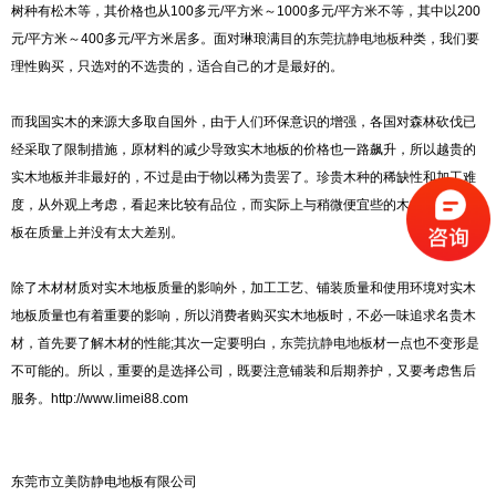
树种有松木等，其价格也从100多元/平方米～1000多元/平方米不等，其中以200
元/平方米～400多元/平方米居多。面对琳琅满目的
东莞抗静电地板
种类，我们要
理性购买，只选对的不选贵的，适合自己的才是最好的。
而我国实木的来源大多取自国外，由于人们环保意识的增强，各国对森林砍伐已
经采取了限制措施，原材料的减少导致实木地板的价格也一路飙升，所以越贵的
实木地板并非最好的，不过是由于物以稀为贵罢了。珍贵木种的稀缺性和加工难
度，从外观上考虑，看起来比较有品位，而实际上与稍微便宜些的木材制成的地
板在质量上并没有太大差别。
除了木材材质对实木地板质量的影响外，加工工艺、铺装质量和使用环境对实木
地板质量也有着重要的影响，所以消费者购买实木地板时，不必一味追求名贵木
材，首先要了解木材的性能;其次一定要明白，
东莞抗静电地板
材一点也不变形是
不可能的。所以，重要的是选择公司，既要注意铺装和后期养护，又要考虑售后
服务。http://www.limei88.com
东莞市立美防静电地板有限公司