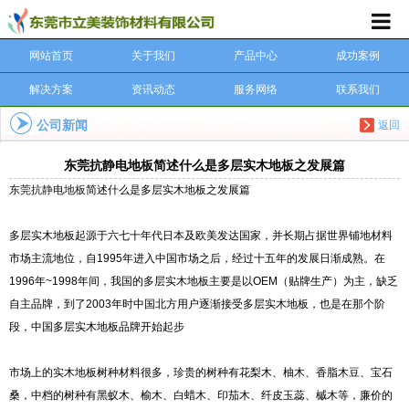
网站首页
关于我们
产品中心
成功案例
解决方案
资讯动态
服务网络
联系我们
公司新闻
返回
东莞抗静电地板简述什么是多层实木地板之发展篇
东莞抗静电地板
简述什么是多层实木地板之发展篇
多层实木地板起源于六七十年代日本及欧美发达国家，并长期占据世界铺地材料
市场主流地位，自1995年进入中国市场之后，经过十五年的发展日渐成熟。在
1996年~1998年间，我国的多层实木地板主要是以OEM（贴牌生产）为主，缺乏
自主品牌，到了2003年时中国北方用户逐渐接受多层实木地板，也是在那个阶
段，中国多层实木地板品牌开始起步
市场上的实木地板树种材料很多，珍贵的树种有花梨木、柚木、香脂木豆、宝石
桑，中档的树种有黑蚁木、榆木、白蜡木、印茄木、纤皮玉蕊、槭木等，廉价的