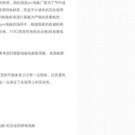
用的材质，因此很多pvc地板厂家为了节约成
绝使用回收材质，而是不计成本的完全使用
格的检验标准进行着极为严格的质量检控，
pvc地板的场所中，根据国家的权威机构
格，VOC(挥发性有机化合物)排放量低
要考虑到塑胶地板热膨胀系数、表面耐磨
便宜的可能多多少少有一点怪味，注意通风
这一点保证了在使用上的安全性。
地板| 铝合金防静电地板