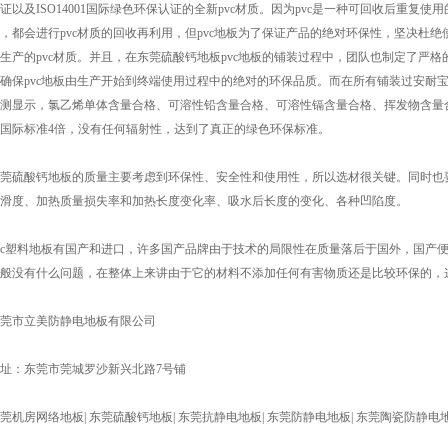
证以及ISO14001国际绿色环保认证的全新pvc材质。因为pvc是一种可回收后重复使
，都会进行pvc材质的回收再利用，但pvc地板为了保证产品的绝对环保性，坚决杜
生产的pvc材质。并且，在
东莞硫酸钙地板
pvc地板的铺装过程中，团队也制定了严
确保pvc地板由生产开始到终端使用过程中的绝对的环保品质。而在所有铺装过安耐宝
测显示，氯乙烯单体含量合格、可溶性铅含量合格、可溶性镉含量合格、挥发物含量合
国际标准4倍，没有任何辐射性，达到了真正的绿色环保标准。
莞硫酸钙地板
的质量主要考虑到环保性、安全性和使用性，所以选材很关键。同时也
滑度、加热质量损失率和加热长度变化率、吸水后长度的变化、各种凹陷度。
vc塑料地板有国产和进口，许多国产品牌由于技术的局限性在质量落后于国外，国产
般没有什么问题，在整体上来讲由于它的材料不添加任何有害物质还是比较环保的，
东莞市立美防静电地板有限公司
址：东莞市莞城罗沙新兴北路7号铺
莞机房网络地板| 东莞硫酸钙地板| 东莞抗静电地板| 东莞防静电地板| 东莞陶瓷防静电