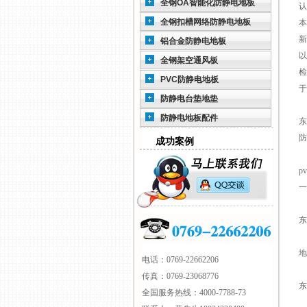
全钢OA智能化防静电地板
认
全钢扣槽网络防静电地板
本
新
铝合金防静电地板
以
全钢架空通风板
检
PVC防静电地板
于
防静电台垫地垫
防静电地板配件
东
防
成功案例
p
一
地
电话：0769-22662206
传真：0769-23068776
东
全国服务热线：4000-7788-73