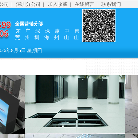
公司
|
深圳分公司
|
加入收藏
|
在线留言
|
联系我们
全国营销分部
东
广
深
珠
惠
中
佛
莞
州
圳
海
州
山
山
026年8月6日 星期四