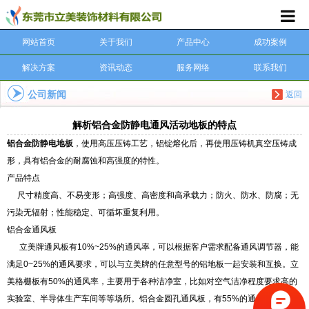
网站首页
关于我们
产品中心
成功案例
解决方案
资讯动态
服务网络
联系我们
公司新闻
返回
解析铝合金防静电通风活动地板的特点
铝合金防静电地板
，使用高压压铸工艺，铝锭熔化后，再使用压铸机真空压铸成
形，具有铝合金的耐腐蚀和高强度的特性。
产品特点
尺寸精度高、不易变形；高强度、高密度和高承载力；防火、防水、防腐；无
污染无辐射；性能稳定、可循坏重复利用。
铝合金通风板
立美牌通风板有10%~25%的通风率，可以根据客户需求配备通风调节器，能
满足0~25%的通风要求，可以与立美牌的任意型号的铝地板一起安装和互换。立
美格栅板有50%的通风率，主要用于各种洁净室，比如对空气洁净程度要求高的
实验室、半导体生产车间等等场所。铝合金圆孔通风板，有55%的通风率，是纯