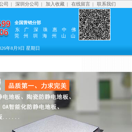
公司
|
深圳分公司
|
加入收藏
|
在线留言
|
联系我们
全国营销分部
东
广
深
珠
惠
中
佛
莞
州
圳
海
州
山
山
026年8月9日 星期日