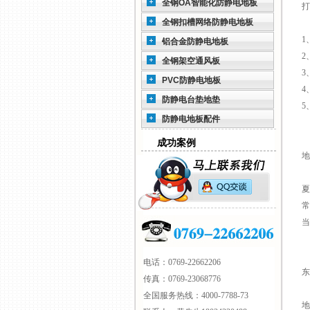
全钢OA智能化防静电地板
打
全钢扣槽网络防静电地板
1
铝合金防静电地板
2
全钢架空通风板
3
PVC防静电地板
4
防静电台垫地垫
5
防静电地板配件
成功案例
地
夏
常
当
电话：0769-22662206
传真：0769-23068776
全国服务热线：4000-7788-73
地