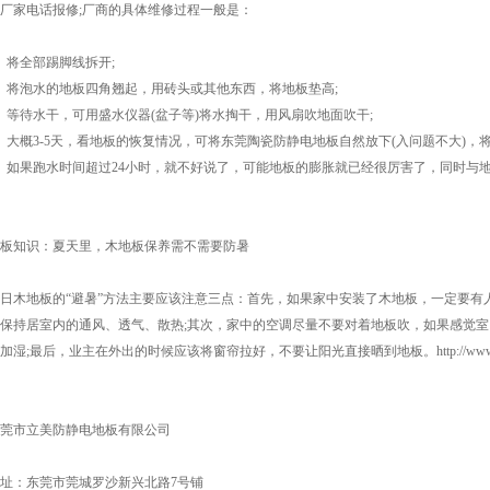
厂家电话报修;厂商的具体维修过程一般是：
、将全部踢脚线拆开;
、将泡水的地板四角翘起，用砖头或其他东西，将地板垫高;
、等待水干，可用盛水仪器(盆子等)将水掏干，用风扇吹地面吹干;
、大概3-5天，看地板的恢复情况，可将
东莞陶瓷防静电地板
自然放下(入问题不大)，
、如果跑水时间超过24小时，就不好说了，可能地板的膨胀就已经很厉害了，同时与地
板知识：夏天里，木地板保养需不需要防暑
日木地板的“避暑”方法主要应该注意三点：首先，如果家中安装了木地板，一定要有
保持居室内的通风、透气、散热;其次，家中的空调尽量不要对着地板吹，如果感觉室
加湿;最后，业主在外出的时候应该将窗帘拉好，不要让阳光直接晒到地板。http://www.lim
东莞市立美防静电地板有限公司
址：东莞市莞城罗沙新兴北路7号铺