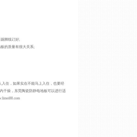
将踢脚线订好;
板的质量有很大关系;
人入住，如果实在不能马上入住，也要经
内干燥，
东莞陶瓷防静电地板
可以进行适
ei88.com