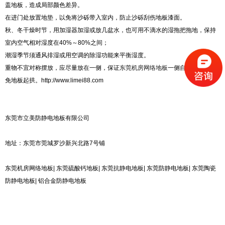
盖地板，造成局部颜色差异。
在进门处放置地垫，以免将沙砾带入室内，防止沙砾刮伤地板漆面。
秋、冬干燥时节，用加湿器加湿或放几盆水，也可用不滴水的湿拖把拖地，保持
室内空气相对湿度在40%～80%之间；
潮湿季节须通风排湿或用空调的除湿功能来平衡湿度。
重物不宜对称摆放，应尽量放在一侧，保证
东莞机房网络地板
一侧自由运动，避
免地板起拱。http://www.limei88.com
东莞市立美防静电地板有限公司
地址：东莞市莞城罗沙新兴北路7号铺
东莞机房网络地板| 东莞硫酸钙地板| 东莞抗静电地板| 东莞防静电地板| 东莞陶瓷
防静电地板| 铝合金防静电地板