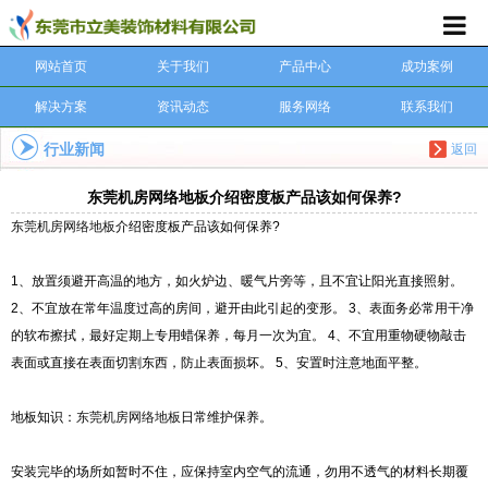
网站首页
关于我们
产品中心
成功案例
解决方案
资讯动态
服务网络
联系我们
行业新闻
返回
东莞机房网络地板介绍密度板产品该如何保养?
东莞机房网络地板
介绍密度板产品该如何保养?
1、放置须避开高温的地方，如火炉边、暖气片旁等，且不宜让阳光直接照射。
2、不宜放在常年温度过高的房间，避开由此引起的变形。 3、表面务必常用干净
的软布擦拭，最好定期上专用蜡保养，每月一次为宜。 4、不宜用重物硬物敲击
表面或直接在表面切割东西，防止表面损坏。 5、安置时注意地面平整。
地板知识：
东莞机房网络地板
日常维护保养。
安装完毕的场所如暂时不住，应保持室内空气的流通，勿用不透气的材料长期覆