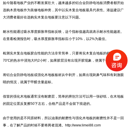
如今随着地板产业的不断发展壮大，越来越多的
铝合金防静电地板
消费者都开始
选购木质地板作为装修地板种类，其中以实木复合地板最具代表性。港益建议广
大消费者最好在选购实木复合地板要注意以下问题。
耐水性能通过吸水厚度膨胀率指标反映，这个指标值越高就表示耐水性能越差。
在查看检测报告时，吸水厚度膨胀率指标应小于10%，以2%为最佳。
检测实木复合地板胶合性能的方法非常简单，只要将实木复合地板的样品放入
70℃的热水中浸泡大约2小时，如果胶层没有出现开胶现象，便属于合格产品。
将
铝合金防静电地板
或强化木地板板材从中剥开，如果出现刺鼻气味和有刺激眼
睛的情况，就属于甲醛含量超标。
假冒的强化木地板通常没有耐磨层，简单的辨别方法可以用一张砂纸，在木地板
的固定位置反复擦50下左右，合格产品是不会留下痕迹的。
由于使用的是不同原材料，所以油漆的耐磨性与强化木地板的耐磨性并不是一回
事，在了解产品的时候不要将两者混淆。http://www.limei88.com