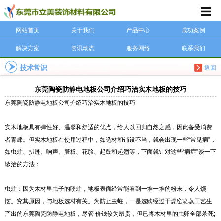
网站首页
关于我们
产品中心
成功案例
解决方案
资讯动态
服务网络
联系我们
技术常识
返回
东莞陶瓷防静电地板公司介绍巧治实木地板的技巧
东莞陶瓷防静电地板
公司介绍巧治实木地板的技巧
实木地板具有弹性好、温馨和舒适的优点，给人以回归自然之感，因此备受消费
者青睐。但实木地板在使用过程中，如选材和铺设不当，就会出现一些“常见病”，
如虫蛀、扒缝、响声、脏板、花脸、起鼓和起翘等，下面就针对这些“病症”谈一下
诊治的方法：
虫蛀：因为木材里虫子的咬蛀，地板表面经常能看到一堆一堆的粉末，令人烦
恼。究其原因，与地板选材有关。为防止虫蛀，一是选购经过干燥窑喷蒸工艺生
产出的
东莞陶瓷防静电地板
，尽管 价钱较为昂贵，但已将木材里的虫卵全部杀死;