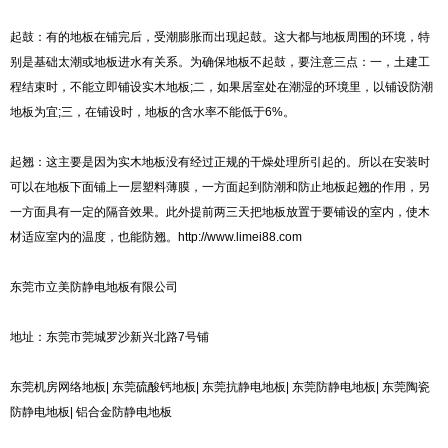
起鼓：有的地板在铺完后，受潮膨胀而出现起鼓。这大都与地板周围的环境，特
别是基础太潮或地板进水有关系。为确保地板不起鼓，要注意三点：一，土建工
程结束时，不能立即铺设实木地板;二，如果居室处在潮湿的环境里，以铺设防潮
地板为宜;三，在铺设时，地板的含水率不能低于6%。
起翘：这主要是因为实木地板没有经过正规的干燥处理所引起的。所以在安装时
可以在地板下面铺上一层塑料薄膜，一方面起到防潮和防止地板起翘的作用，另
一方面具有一定的隔音效果。此外提前两三天把地板放置于要铺设的室内，使木
材适应室内的温度，也能防翘。http://www.limei88.com
东莞市立美防静电地板有限公司
地址：东莞市莞城罗沙新兴北路7号铺
东莞机房网络地板| 东莞硫酸钙地板| 东莞抗静电地板| 东莞防静电地板| 东莞陶瓷
防静电地板| 铝合金防静电地板