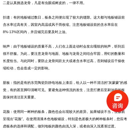
二是认真挑选龙骨，凡是有虫眼或树皮的，一律不用。
扒缝：有的地板铺过数日，板条之间便出现了较大的缝隙。这大都与地板铺设前
含水率过高有关，因室内高温或风干而收缩。注意地板铺设前的含水率应在
8%-13%区间内，并且铺完后要及时上油。
响声：由于地板铺设的质量不高，人们在上面走动时会发出嘎吱的响声，听到后
很不舒服。为此，要注意龙骨与地面、地板与龙骨之间结合牢固，用钉的数量和
长度恰当。与此同时，要防止龙骨间距太大或者含水率过高，否则铺设后干燥收
缩松动，也会造成一定的影响。
脏板：指的是有的
东莞陶瓷防静电地板
上漆后，给人以一种不清洁的“灰蒙蒙”的感
觉，有的甚至脚印清晰可见。要避免这种情况的发生，注意打磨后至刷油前的板
面保持清洁至关重要。
花脸：使用同一树种的板条，颜色也会出现较大的差异。如果铺设不当，便极易
呈现出“花脸”。在使用清漆木色地板铺设，特别是色差极大的树种板条时，您应考
虑板条的选择和调配，做到地板的颜色由浅入深，或者由深入浅逐渐过渡。